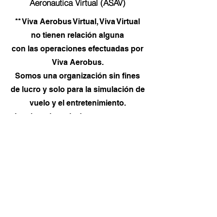
Aeronautica Virtual (ASAV)
** Viva Aerobus Virtual, Viva Virtual
no tienen relación alguna
con las operaciones efectuadas por
Viva Aerobus.
Somos una organización sin fines
de lucro y solo para la simulación de
vuelo y el entretenimiento.
Los logotipos, imágenes, texturas,
nombres etc. son exclusivamente
para uso virtual.
Viva Aerobus es el titular y
propietario de los mismos.
Para más información
visita
https://www.vivaaerobus.com/e
s-mx/